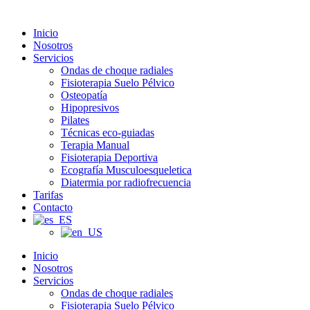
Inicio
Nosotros
Servicios
Ondas de choque radiales
Fisioterapia Suelo Pélvico
Osteopatía
Hipopresivos
Pilates
Técnicas eco-guiadas
Terapia Manual
Fisioterapia Deportiva
Ecografía Musculoesqueletica
Diatermia por radiofrecuencia
Tarifas
Contacto
Inicio
Nosotros
Servicios
Ondas de choque radiales
Fisioterapia Suelo Pélvico