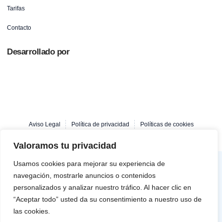
Tarifas
Contacto
Desarrollado por
Aviso Legal
Política de privacidad
Políticas de cookies
Copyright © 2025 fisioterapialosmolinosgetafe, Todos los derechos reservados.
Valoramos tu privacidad
Usamos cookies para mejorar su experiencia de
navegación, mostrarle anuncios o contenidos
personalizados y analizar nuestro tráfico. Al hacer clic en
“Aceptar todo” usted da su consentimiento a nuestro uso de
Financiado por la Unión Europea – NextGenerationEU. Sin embargo, los puntos de
las cookies.
vista y las opiniones expresadas son únicamente los del autor o autores y no reflejan