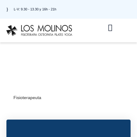
L-V: 9.30 - 13.30 y 16h - 21h
Sergio Torrjos
Fisioterapeuta