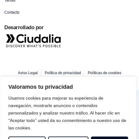
Tarifas
Contacto
Desarrollado por
Aviso Legal
Política de privacidad
Políticas de cookies
Copyright © 2025 fisioterapialosmolinosgetafe, Todos los derechos reservados.
Valoramos tu privacidad
Usamos cookies para mejorar su experiencia de
navegación, mostrarle anuncios o contenidos
personalizados y analizar nuestro tráfico. Al hacer clic en
“Aceptar todo” usted da su consentimiento a nuestro uso de
Financiado por la Unión Europea – NextGenerationEU. Sin embargo, los puntos de
las cookies.
vista y las opiniones expresadas son únicamente los del autor o autores y no reflejan
necesariamente los de la Unión Europea o la Comisión Europea. Ni la Unión Europea